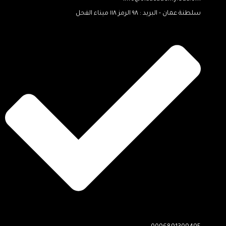
سلطنة عمان - البريد : ٩٨ الرمز ١١٨ ميناء الفحل